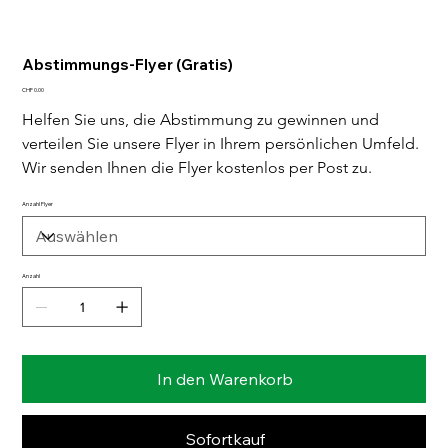
Abstimmungs-Flyer (Gratis)
Preis
CHF 0.00
Helfen Sie uns, die Abstimmung zu gewinnen und 
verteilen Sie unsere Flyer in Ihrem persönlichen Umfeld. 
Wir senden Ihnen die Flyer kostenlos per Post zu. 
Anzahl Flyer
Anzahl
In den Warenkorb
Sofortkauf