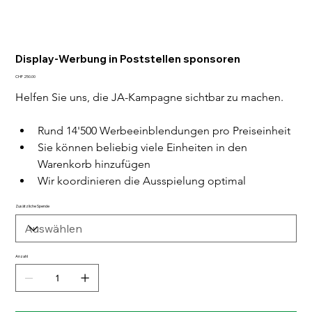
Display-Werbung in Poststellen sponsoren
Preis
CHF 250.00
Helfen Sie uns, die JA-Kampagne sichtbar zu machen.
Rund 14'500 Werbeeinblendungen pro Preiseinheit
Sie können beliebig viele Einheiten in den 
Warenkorb hinzufügen
Wir koordinieren die Ausspielung optimal
Zusätzliche Spende
Anzahl