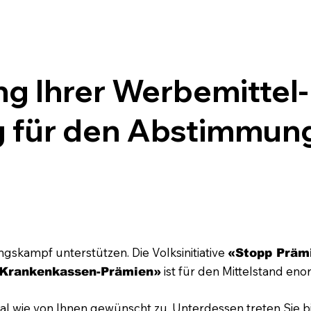
ng Ihrer Werbemittel-
g für den Abstimmu
gskampf unterstützen. Die Volksinitiative
«Stopp Prämi
ist für den Mittelstand eno
n Krankenkassen-Prämien»
al wie von Ihnen gewünscht zu. Unterdessen treten Sie 