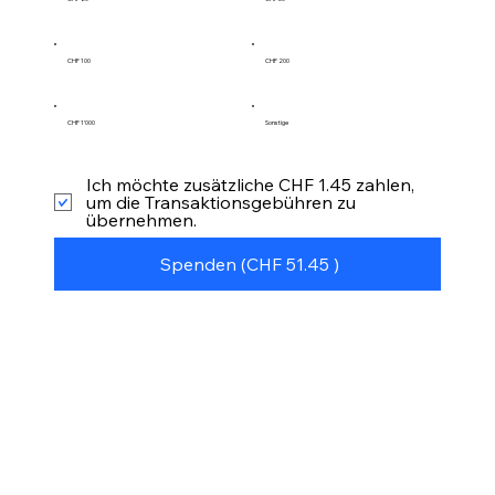
CHF 100
CHF 200
CHF 1'000
Sonstige
Ich möchte zusätzliche CHF 1.45 zahlen,
um die Transaktionsgebühren zu
übernehmen.
Spenden (CHF 51.45 )