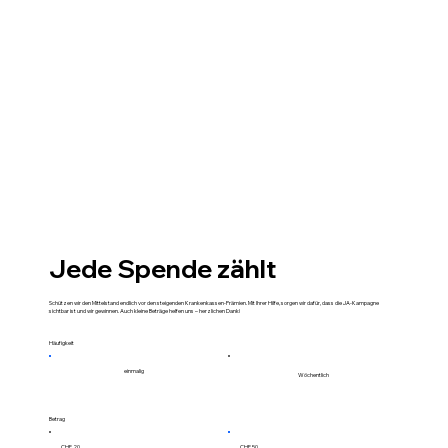
Jede Spende zählt
Schützen wir den Mittelstand endlich vor den steigenden Krankenkassen-Prämien. Mit Ihrer Hilfe, sorgen wir dafür, dass die JA-Kampagne
sichtbar ist und wir gewinnen. Auch kleine Beträge helfen uns – herzlichen Dank!
Häufigkeit
einmalig
Wöchentlich
Betrag
CHF 20
CHF 50