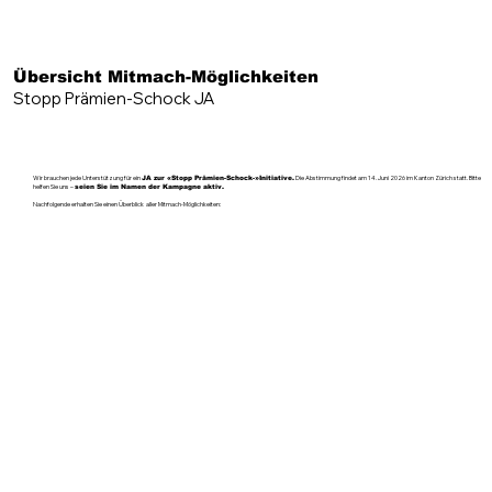
Übersicht Mitmach-Möglichkeiten
Stopp Prämien-Schock JA
Wir brauchen jede Unterstützung für ein
Die Abstimmung findet am 14. Juni 2026 im Kanton Zürich statt. Bitte
JA zur «Stopp Prämien-Schock-»Initiative.
helfen Sie uns –
seien Sie im Namen der Kampagne aktiv.
Nachfolgende erhalten Sie einen Überblick aller Mitmach-Möglichkeiten: